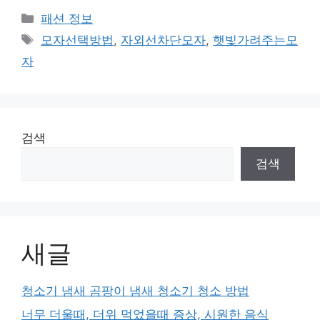
카
패션 정보
테
태
모자선택방법
,
자외선차단모자
,
햇빛가려주는모
고
그
자
리
검색
검색
새글
청소기 냄새 곰팡이 냄새 청소기 청소 방법
너무 더울때, 더위 먹었을때 증상, 시원한 음식