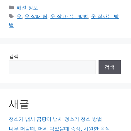
카
패션 정보
테
태
옷
,
옷 살때 팁
,
옷 잘고르는 방법
,
옷 잘사는 방
고
그
법
리
검색
검색
새글
청소기 냄새 곰팡이 냄새 청소기 청소 방법
너무 더울때, 더위 먹었을때 증상, 시원한 음식