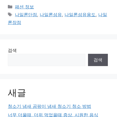
카
패션 정보
테
태
나일론단점
,
나일론섬유
,
나일론섬유용도
,
나일
고
그
론장점
리
검색
검색
새글
청소기 냄새 곰팡이 냄새 청소기 청소 방법
너무 더울때, 더위 먹었을때 증상, 시원한 음식