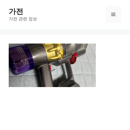
컨
가전
텐
메
츠
가전 관련 정보
로
뉴
건
너
뛰
기