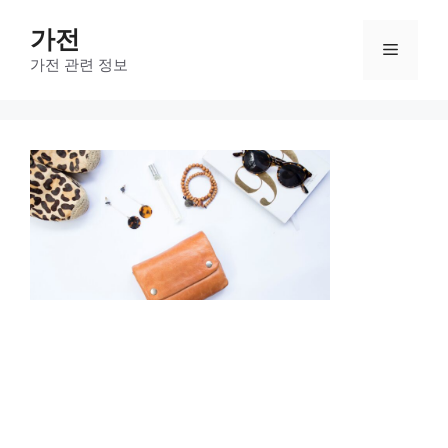
컨
가전
텐
메
츠
가전 관련 정보
로
뉴
건
너
뛰
기