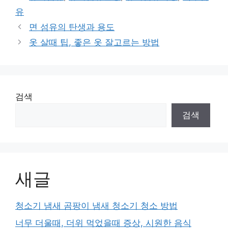
고
그
유
리
면 섬유의 탄생과 용도
옷 살때 팁, 좋은 옷 잘고르는 방법
검색
검색
새글
청소기 냄새 곰팡이 냄새 청소기 청소 방법
너무 더울때, 더위 먹었을때 증상, 시원한 음식