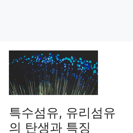
특수섬유, 유리섬유
의 탄생과 특징