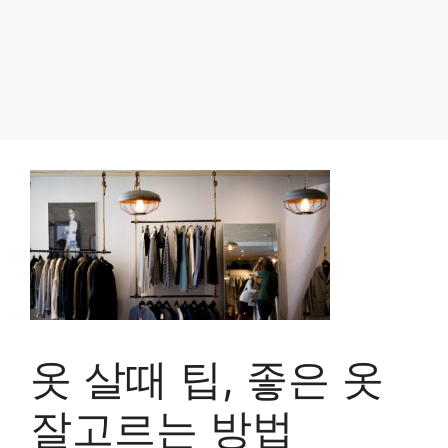
옷 살때 팁, 좋은 옷
잘고르는 방법